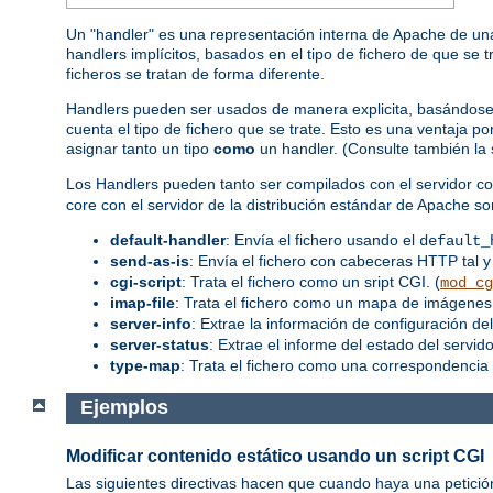
Un "handler" es una representación interna de Apache de una
handlers implícitos, basados en el tipo de fichero de que se 
ficheros se tratan de forma diferente.
Handlers pueden ser usados de manera explicita, basándose en
cuenta el tipo de fichero que se trate. Esto es una ventaja 
asignar tanto un tipo
como
un handler. (Consulte también la
Los Handlers pueden tanto ser compilados con el servidor co
core con el servidor de la distribución estándar de Apache so
default-handler
: Envía el fichero usando el
default_
send-as-is
: Envía el fichero con cabeceras HTTP tal y
cgi-script
: Trata el fichero como un sript CGI. (
mod_cg
imap-file
: Trata el fichero como un mapa de imágenes.
server-info
: Extrae la información de configuración del
server-status
: Extrae el informe del estado del servidor
type-map
: Trata el fichero como una correspondencia 
Ejemplos
Modificar contenido estático usando un script CGI
Las siguientes directivas hacen que cuando haya una petició