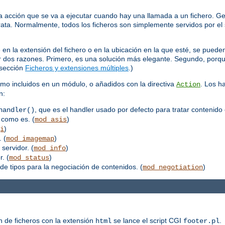
 acción que se va a ejecutar cuando hay una llamada a un fichero. Ge
trata. Normalmente, todos los ficheros son simplemente servidos por el 
 la extensión del fichero o en la ubicación en la que esté, se pueden
por dos razones. Primero, es una solución más elegante. Segundo, porq
 sección
Ficheros y extensiones múltiples
.)
mo incluidos en un módulo, o añadidos con la directiva
. Los h
Action
n:
, que es el handler usado por defecto para tratar contenido 
handler()
 como es. (
)
mod_asis
)
i
 (
)
mod_imagemap
 servidor. (
)
mod_info
. (
)
mod_status
de tipos para la negociación de contenidos. (
)
mod_negotiation
n de ficheros con la extensión
se lance el script CGI
.
html
footer.pl