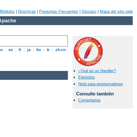
Módulos
|
Directivas
|
Preguntas Frecuentes
|
Glosario
|
Mapa del sitio web
 Apache
en
|
es
|
fr
|
ja
|
ko
|
tr
|
zh-cn
¿Qué es un Handler?
Ejemplos
Nota para programadores
Consulte también
Comentarios