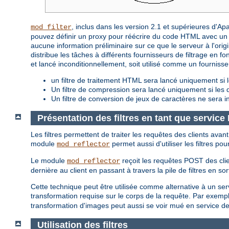
, inclus dans les version 2.1 et supérieures d'A
mod_filter
pouvez définir un proxy pour réécrire du code HTML avec un f
aucune information préliminaire sur ce que le serveur à l'origin
distribue les tâches à différents fournisseurs de filtrage en fon
et lancé inconditionnellement, soit utilisé comme un fourniss
un filtre de traitement HTML sera lancé uniquement si l
Un filtre de compression sera lancé uniquement si le
Un filtre de conversion de jeux de caractères ne sera i
Présentation des filtres en tant que servic
Les filtres permettent de traiter les requêtes des clients avan
module
permet aussi d'utiliser les filtres po
mod_reflector
Le module
reçoit les requêtes POST des clie
mod_reflector
dernière au client en passant à travers la pile de filtres en sor
Cette technique peut être utilisée comme alternative à un servic
transformation requise sur le corps de la requête. Par exempl
transformation d'images peut aussi se voir mué en service d
Utilisation des filtres