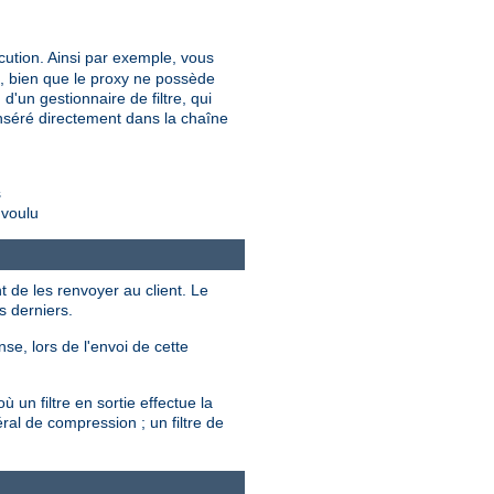
cution. Ainsi par exemple, vous
é, bien que le proxy ne possède
d'un gestionnaire de filtre, qui
t inséré directement dans la chaîne
s
 voulu
t de les renvoyer au client. Le
s derniers.
se, lors de l'envoi de cette
 un filtre en sortie effectue la
ral de compression ; un filtre de