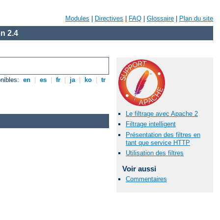
Modules
|
Directives
|
FAQ
|
Glossaire
|
Plan du site
n 2.4
nibles:
en
|
es
|
fr
|
ja
|
ko
|
tr
Le filtrage avec Apache 2
Filtrage intelligent
Présentation des filtres en
tant que service HTTP
Utilisation des filtres
Voir aussi
Commentaires