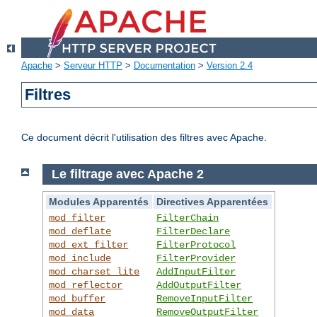
Apache
>
Serveur HTTP
>
Documentation
>
Version 2.4
Filtres
Ce document décrit l'utilisation des filtres avec Apache.
Le filtrage avec Apache 2
Modules Apparentés
Directives Apparentées
mod_filter
FilterChain
mod_deflate
FilterDeclare
mod_ext_filter
FilterProtocol
mod_include
FilterProvider
mod_charset_lite
AddInputFilter
mod_reflector
AddOutputFilter
mod_buffer
RemoveInputFilter
mod_data
RemoveOutputFilter