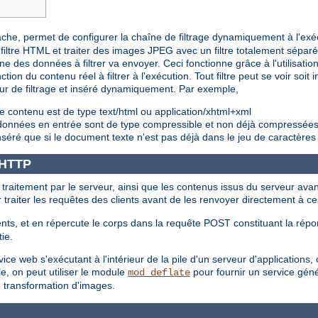
pache, permet de configurer la chaîne de filtrage dynamiquement à l'exé
iltre HTML et traiter des images JPEG avec un filtre totalement sépar
e des données à filtrer va envoyer. Ceci fonctionne grâce à l'utilisation 
ction du contenu réel à filtrer à l'exécution. Tout filtre peut se voir soi
eur de filtrage et inséré dynamiquement. Par exemple,
e contenu est de type text/html ou application/xhtml+xml
s données en entrée sont de type compressible et non déjà compressée
nséré que si le document texte n'est pas déjà dans le jeu de caractères
e HTTP
t traitement par le serveur, ainsi que les contenus issus du serveur avan
ur traiter les requêtes des clients avant de les renvoyer directement à ce
nts, et en répercute le corps dans la requête POST constituant la répon
tie.
e web s'exécutant à l'intérieur de la pile d'un serveur d'applications, où
e, on peut utiliser le module
pour fournir un service géné
mod_deflate
e transformation d'images.