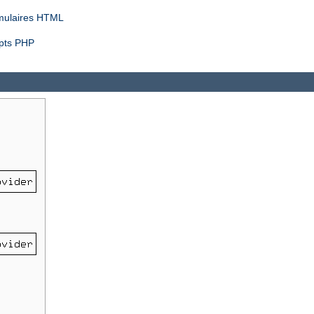
rmulaires HTML
ipts PHP