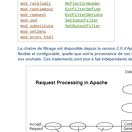
mod_ratelimit
ReflectorHeader
mod_reqtimeout
ExtFilterDefine
mod_request
ExtFilterOptions
mod_sed
SetInputFilter
mod_substitute
SetOutputFilter
mod_xml2enc
mod_proxy_html
La chaîne de filtrage est disponible depuis la version 2.0 d'
flexible et configurable, quelle que soit la provenance de ces 
vos souhaits. Ces traitements sont tout à fait indépendants d