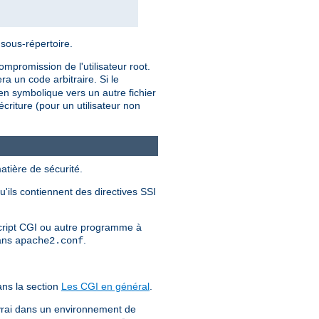
 sous-répertoire.
mpromission de l'utilisateur root.
a un code arbitraire. Si le
ien symbolique vers un autre fichier
criture (pour un utilisateur non
atière de sécurité.
u'ils contiennent des directives SSI
 script CGI ou autre programme à
dans
.
apache2.conf
ns la section
Les CGI en général
.
 vrai dans un environnement de