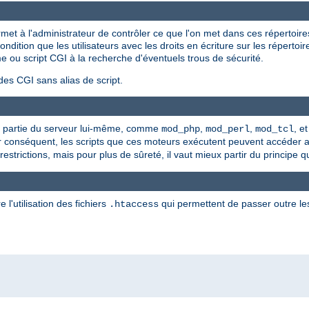
et à l'administrateur de contrôler ce que l'on met dans ces répertoir
dition que les utilisateurs avec les droits en écriture sur les répertoi
e ou script CGI à la recherche d'éventuels trous de sécurité.
des CGI sans alias de script.
que partie du serveur lui-même, comme
,
,
, e
mod_php
mod_perl
mod_tcl
ar conséquent, les scripts que ces moteurs exécutent peuvent accéder
strictions, mais pour plus de sûreté, il vaut mieux partir du principe q
 l'utilisation des fichiers
qui permettent de passer outre les
.htaccess