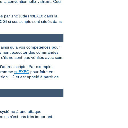
ue la conventionnelle
. Ceci
.shtml
par
dans la
es
IncludesNOEXEC
CGI si ces scripts sont situés dans
I ainsi qu'à vos compétences pour
iellement exécuter des commandes
'ils ne sont pas vérifiés avec soin.
d'autres scripts. Par exemple,
programme
suEXEC
pour faire en
sion 1.2 et est appelé à partir de
e système à une attaque.
moins n'est pas très important.