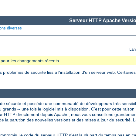
Serveur HTTP Apache Versio
ons diverses
Lan
se pour les changements récents.
roblèmes de sécurité liés à l'installation d'un serveur web. Certaine
de sécurité et possède une communauté de développeurs très sensibil
 grands -- une fois le logiciel mis à disposition. C'est pour cette raison 
veur HTTP directement depuis Apache, nous vous conseillons grandeme
e la parution des nouvelles versions et des mises à jour de sécurité. La
compromis, le code du serveur HTTP n'est la plupart du temps pas en 