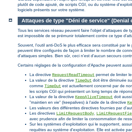
plutôt de code ajouté, de scripts CGI, ou du système d'explo
logiciels présents sur votre système.
Attaques de type "Déni de service" (Denial 
Tous les services réseau peuvent faire l'objet d'attaques de t
est impossible de se prémunir totalement contre ce type d'at
Souvent, l'outil anti-DoS le plus efficace sera constitué par 
peuvent être configurés de façon à limiter le nombre de co
d'attaques simples. Bien sûr, ceci n'est d'aucun secours cont
Certains réglages de la configuration d'Apache peuvent aussi
La directive
permet de limiter l
RequestReadTimeout
La valeur de la directive
doit être diminuée su
TimeOut
comme
est actuellement concerné par de nomb
TimeOut
les scripts CGI qui présentent un long temps de répon
La valeur de la directive
doit aussi
KeepAliveTimeout
"maintien en vie" (keepalives) à l'aide de la directive
Ke
Les valeurs des différentes directives fournies par d'au
Les directives
,
LimitRequestBody
LimitRequestFie
avec prudence afin de limiter la consommation de ress
Sur les systèmes d'exploitation qui le supportent, assu
requêtes au système d'exploitation. Elle est activée p