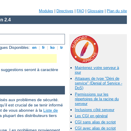
Modules
|
Directives
|
FAQ
|
Glossaire
|
Plan du site
n 2.4
gues Disponibles:
en
|
fr
|
ko
|
tr
Maintenez votre serveur à
s suggestions seront à caractère
jour
Attaques de type "Déni de
service" (Denial of Service -
DoS)
Permissions sur les
répertoires de la racine du
isés aux problèmes de sécurité.
serveur
qu'il est crucial de se tenir informé
Inclusions côté serveur
nt de vous abonner à la
Liste de
 plupart des distributeurs tiers
Les CGI en général
CGI sans alias de script
CGI avec alias de script
cause. Les problèmes proviennent