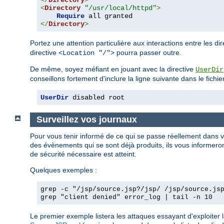
</
Directory
>
<
Directory
"/usr/local/httpd"
>
Require
</
Directory
>
Portez une attention particulière aux interactions entre les di
directive
pourra passer outre.
<Location "/">
De même, soyez méfiant en jouant avec la directive
UserDir
conseillons fortement d'inclure la ligne suivante dans le fichie
UserDir
 disabled root
Surveillez vos journaux
Pour vous tenir informé de ce qui se passe réellement dans 
des évènements qui se sont déjà produits, ils vous informeront
de sécurité nécessaire est atteint.
Quelques exemples :
grep -c "/jsp/source.jsp?/jsp/ /jsp/source.js
grep "client denied" error_log | tail -n 10
Le premier exemple listera les attaques essayant d'exploiter 