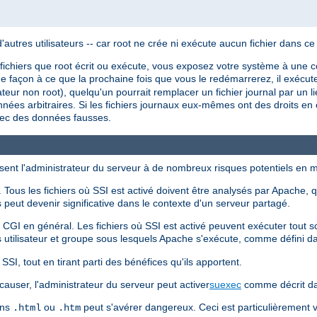
utres utilisateurs -- car root ne crée ni exécute aucun fichier dans ce
 fichiers que root écrit ou exécute, vous exposez votre système à une co
e façon à ce que la prochaine fois que vous le redémarrerez, il exécuter
sateur non root), quelqu'un pourrait remplacer un fichier journal par un l
nnées arbitraires. Si les fichiers journaux eux-mêmes ont des droits en é
vec des données fausses.
sent l'administrateur du serveur à de nombreux risques potentiels en m
Tous les fichiers où SSI est activé doivent être analysés par Apache, q
peut devenir significative dans le contexte d'un serveur partagé.
s CGI en général. Les fichiers où SSI est activé peuvent exécuter tout
 utilisateur et groupe sous lesquels Apache s'exécute, comme défini 
SI, tout en tirant parti des bénéfices qu'ils apportent.
causer, l'administrateur du serveur peut activer
suexec
comme décrit da
ons
ou
peut s'avérer dangereux. Ceci est particulièrement
.html
.htm