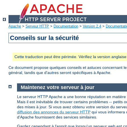
Apache
>
Serveur HTTP
>
Documentation
>
Version 2.4
>
Documentati
Conseils sur la sécurité
Cette traduction peut être périmée. Vérifiez la version anglai
Ce document propose quelques conseils et astuces concernant les p
général, tandis que d'autres seront spécifiques à Apache.
Maintenez votre serveur à jour
Le serveur HTTP Apache a une bonne réputation en matière 
Mais il est inévitable de trouver certains problèmes -- petits ou
des mises à jour. Si vous avez obtenu votre version du ser
diffusion des annonces du serveur HTTP
qui vous informera d
d'Apache fournissent des services similaires.
Gardez cependant à l'esprit que lorsqu'un serveur web est 