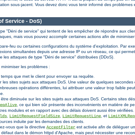
itation sous-jacent. Vous devez donc vous tenir informé des problèmes 
of Service - DoS)
ype "Déni de service" qui tentent de les empêcher de répondre aux clien
taques, mais vous pouvez accomplir certaines actions afin de minimiser
le pare-feu ou certaines configurations du système d'exploitation. Par ex
nnexions simultanées depuis une adresse IP ou un réseau, ce qui perm
re les attaques de type "Déni de service" distribuées (DDoS).
 minimiser les problèmes :
e temps que met le client pour envoyer sa requête.
r les sites sujets aux attaques DoS. Une valeur de quelques secondes 
reuses opérations différentes, lui attribuer une valeur trop faible p
se.
 être diminuée sur les sites sujets aux attaques DoS. Certains sites 
, ce qui bien sûr présente des inconvénients en matière de p
epAlive
tres modules et en rapport avec des délais doivent aussi être vérifiées.
,
,
, et
lds
LimitRequestFieldSize
LimitRequestLine
LimitXMLReq
ources induite par les demandes des clients.
rez-vous que la directive
est activée afin de déléguer un
AcceptFilter
ar défaut dans le démon httpd d'Apache, mais peut nécessiter une recon