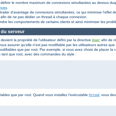
définir le nombre maximum de connexions simultanées au dessus duque
ances
.
aiter d'avantage de connexions simultanées, ce qui minimise l'effet de
 afin de ne pas dédier un thread à chaque connexion.
indre les comportements de certains clients et ainsi minimiser les pro
e du serveur
evient la propriété de l'utilisateur défini par la directive
afin de 
User
s assurer qu'elle n'est pas modifiable par les utilisateurs autres que
modifiables que par root. Par exemple, si vous avez choisi de placer la
 en tant que root, avec des commandes du style :
iables que par root. Quand vous installez l'exécutable
, vous de
httpd