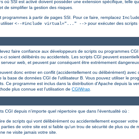
iers où SSI est activé doivent posséder une extension spécifique, telle q
 de simplifier la gestion des risques.
s et programmes à partir de pages SSI. Pour ce faire, remplacez
Includ
utiliser
pour exécuter des scripts 
<--#include virtual="..." -->
s devez faire confiance aux développeurs de scripts ou programmes CG
eux-ci soient délibérés ou accidentels. Les scripts CGI peuvent essent
r du serveur web, et peuvent par conséquent être extrèmement dangereux s
peuvent donc entrer en conflit (accidentellement ou délibérément) avec 
 efface la base de données CGI de l'utilisateur B. Vous pouvez utiliser le 
ents. Ce programme est inclus dans la distribution d'Apache depuis la ver
ode plus connue est l'utilisation de
CGIWrap
.
ts CGI depuis n'importe quel répertoire que dans l'éventualité où :
crire de scripts qui vont délibérément ou accidentellement exposer votr
arties de votre site est si faible qu'un trou de sécurité de plus ou de 
e ne visite jamais votre site.