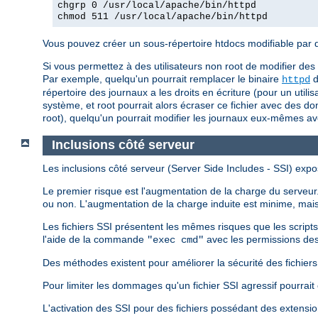
chgrp 0 /usr/local/apache/bin/httpd
chmod 511 /usr/local/apache/bin/httpd
Vous pouvez créer un sous-répertoire htdocs modifiable par d'a
Si vous permettez à des utilisateurs non root de modifier des
Par exemple, quelqu'un pourrait remplacer le binaire
d
httpd
répertoire des journaux a les droits en écriture (pour un utili
système, et root pourrait alors écraser ce fichier avec des do
root), quelqu'un pourrait modifier les journaux eux-mêmes a
Inclusions côté serveur
Les inclusions côté serveur (Server Side Includes - SSI) expo
Le premier risque est l'augmentation de la charge du serveur. 
ou non. L'augmentation de la charge induite est minime, mais 
Les fichiers SSI présentent les mêmes risques que les script
l'aide de la commande
avec les permissions des
"exec cmd"
Des méthodes existent pour améliorer la sécurité des fichiers S
Pour limiter les dommages qu'un fichier SSI agressif pourrait 
L'activation des SSI pour des fichiers possédant des extensi