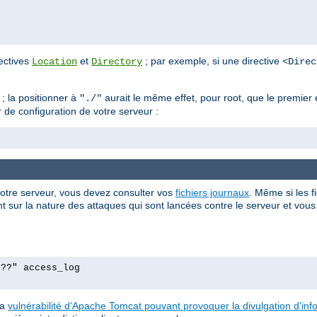
rectives
et
; par exemple, si une directive
Location
Directory
<Direc
; la positionner à
aurait le même effet, pour root, que le premie
"./"
r de configuration de votre serveur :
votre serveur, vous devez consulter vos
fichiers journaux
. Même si les f
 sur la nature des attaques qui sont lancées contre le serveur et vous p
p??" access_log
la
vulnérabilité d'Apache Tomcat pouvant provoquer la divulgation d'in