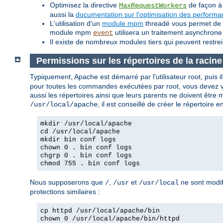
Optimisez la directive
de façon à 
MaxRequestWorkers
aussi la
documentation sur l'optimisation des perform
L'utilisation d'un
module mpm
threadé vous permet de tr
module mpm
utilisera un traitement asynchrone
event
Il existe de nombreux modules tiers qui peuvent restre
Permissions sur les répertoires de la racin
Typiquement, Apache est démarré par l'utilisateur root, puis il d
pour toutes les commandes exécutées par root, vous devez vou
aussi les répertoires ainsi que leurs parents ne doivent être 
, il est conseillé de créer le répertoire
/usr/local/apache
mkdir /usr/local/apache
cd /usr/local/apache
mkdir bin conf logs
chown 0 . bin conf logs
chgrp 0 . bin conf logs
chmod 755 . bin conf logs
Nous supposerons que
,
et
ne sont modif
/
/usr
/usr/local
protections similaires :
cp httpd /usr/local/apache/bin
chown 0 /usr/local/apache/bin/httpd