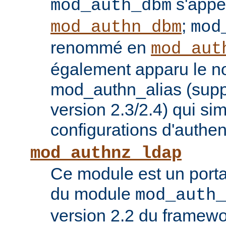
s'appe
mod_auth_dbm
;
mod_authn_dbm
mod
renommé en
mod_aut
également apparu le 
mod_authn_alias (supp
version 2.3/2.4) qui sim
configurations d'authent
mod_authnz_ldap
Ce module est un porta
du module
mod_auth_
version 2.2 du framew