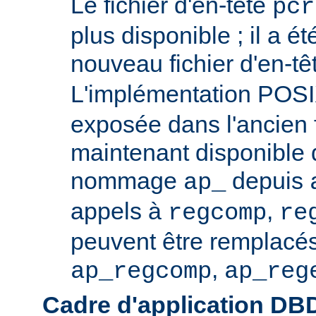
Le fichier d'en-tête
pcr
plus disponible ; il a é
nouveau fichier d'en-t
L'implémentation POS
exposée dans l'ancien f
maintenant disponible 
nommage
depuis
ap_
appels à
,
regcomp
re
peuvent être remplacés
,
ap_regcomp
ap_reg
Cadre d'application DB