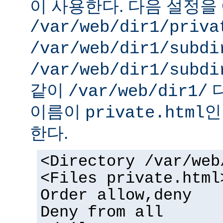
이 사용한다. 다음 설정을 
/var/web/dir1/priva
/var/web/dir1/subdi
/var/web/dir1/subdi
같이
디
/var/web/dir1/
이름이
인
private.html
한다.
<Directory /var/web
<Files private.html
Order allow,deny
Deny from all