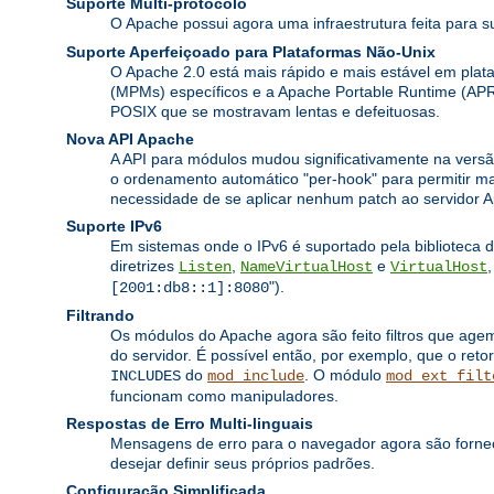
Suporte Multi-protocolo
O Apache possui agora uma infraestrutura feita para s
Suporte Aperfeiçoado para Plataformas Não-Unix
O Apache 2.0 está mais rápido e mais estável em pl
(MPMs) específicos e a Apache Portable Runtime (APR
POSIX que se mostravam lentas e defeituosas.
Nova API Apache
A API para módulos mudou significativamente na versã
o ordenamento automático "per-hook" para permitir ma
necessidade de se aplicar nenhum patch ao servidor A
Suporte IPv6
Em sistemas onde o IPv6 é suportado pela biblioteca 
diretrizes
,
e
Listen
NameVirtualHost
VirtualHost
").
[2001:db8::1]:8080
Filtrando
Os módulos do Apache agora são feito filtros que age
do servidor. É possível então, por exemplo, que o retor
do
. O módulo
INCLUDES
mod_include
mod_ext_filt
funcionam como manipuladores.
Respostas de Erro Multi-linguais
Mensagens de erro para o navegador agora são fornec
desejar definir seus próprios padrões.
Configuração Simplificada