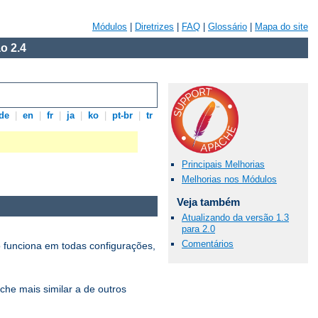
Módulos
|
Diretrizes
|
FAQ
|
Glossário
|
Mapa do site
o 2.4
de
|
en
|
fr
|
ja
|
ko
|
pt-br
|
tr
Principais Melhorias
Melhorias nos Módulos
Veja também
Atualizando da versão 1.3
para 2.0
Comentários
 funciona em todas configurações,
che mais similar a de outros