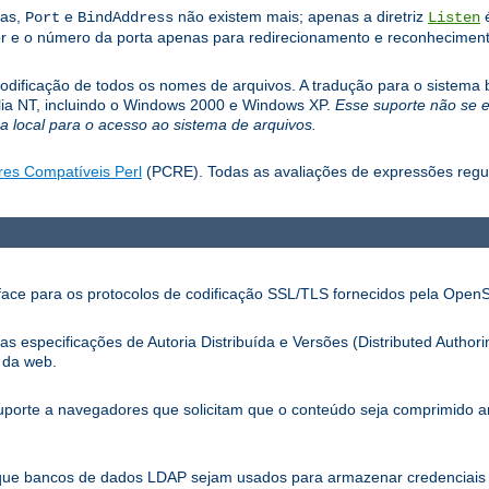
las,
e
não existem mais; apenas a diretriz
é
Port
BindAddress
Listen
r e o número da porta apenas para redirecionamento e reconhecimento
dificação de todos os nomes de arquivos. A tradução para o sistema b
mília NT, incluindo o Windows 2000 e Windows XP.
Esse suporte não se 
 local para o acesso ao sistema de arquivos.
res Compatíveis Perl
(PCRE). Todas as avaliações de expressões reg
ace para os protocolos de codificação SSL/TLS fornecidos pela Open
especificações de Autoria Distribuída e Versões (Distributed Authori
 da web.
porte a navegadores que solicitam que o conteúdo seja comprimido 
que bancos de dados LDAP sejam usados para armazenar credenciais 