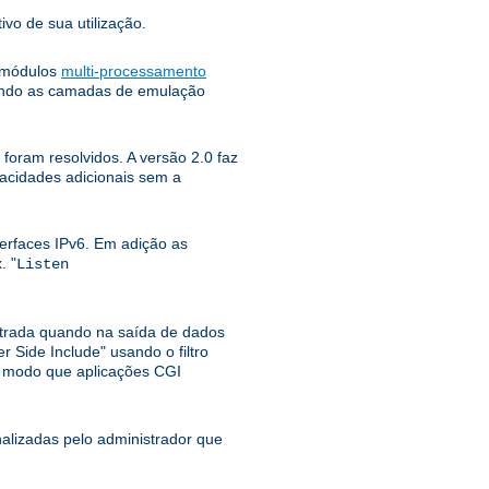
ivo de sua utilização.
e módulos
multi-processamento
tando as camadas de emulação
foram resolvidos. A versão 2.0 faz
pacidades adicionais sem a
erfaces IPv6. Em adição as
. "
Listen
ntrada quando na saída de dados
r Side Include" usando o filtro
o modo que aplicações CGI
lizadas pelo administrador que