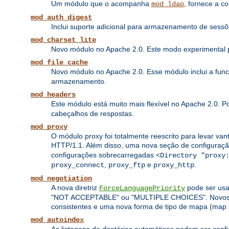
Um módulo que o acompanha
, fornece a c
mod_ldap
mod_auth_digest
Inclui suporte adicional para armazenamento de sess
mod_charset_lite
Novo módulo no Apache 2.0. Este modo experimental pe
mod_file_cache
Novo módulo no Apache 2.0. Esse módulo inclui a fun
armazenamento.
mod_headers
Este módulo está muito mais flexível no Apache 2.0. 
cabeçalhos de respostas.
mod_proxy
O módulo proxy foi totalmente reescrito para levar van
HTTP/1.1. Além disso, uma nova seção de configuraç
configurações sobrecarregadas
<Directory "proxy
,
e
.
proxy_connect
proxy_ftp
proxy_http
mod_negotiation
A nova diretriz
pode ser usa
ForceLanguagePriority
"NOT ACCEPTABLE" ou "MULTIPLE CHOICES". Novos algo
consistentes e uma nova forma de tipo de mapa (map 
mod_autoindex