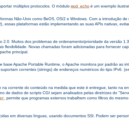
uportar múltiplos protocolos. O módulo
é um exemplo ilustrat
mod_echo
ataformas Não-Unix como BeOS, OS/2 e Windows. Com a introdução d
), essas plataformas estão implementando as suas APIs nativas, evi
o 2.0. Muitos dos problemas de ordenamento/prioridade da versão 1.3 
is flexibilidade. Novas chamadas foram adicionadas para fornecer ca
pache principal.
de base Apache Portable Runtime, o Apache monitora por padrão as int
, suportam correntes (strings) de endereços numéricos do tipo IPv6. (ex
m na corrente do conteúdo na medida que este é entregue, tanto na e
no de dados de scripts CGI sejam analisados pelas diretrizes do "Serve
, permite que programas externos trabalhem como filtros do mesm
er
idas em diversas línguas, usando documentos SSI. Podem ser persona