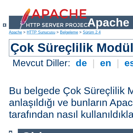
Apache 
Apache
>
HTTP Sunucusu
>
Belgeleme
>
Sürüm 2.4
Çok Süreçlilik Modül
Mevcut Diller:
de
|
en
|
e
Bu belgede Çok Süreçlilik 
anlaşıldığı ve bunların A
tarafından nasıl kullanıldıkla