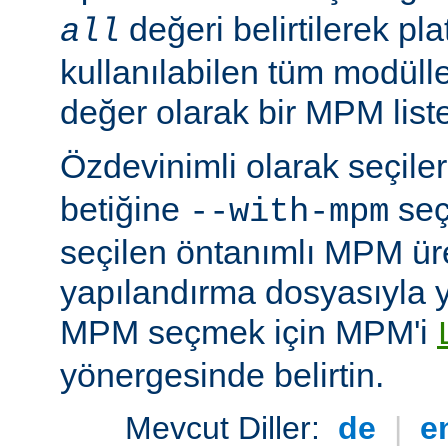
değeri belirtilerek pla
all
kullanılabilen tüm modüller
değer olarak bir MPM listesi
Özdevinimli olarak seçil
betiğine
seç
--with-mpm
seçilen öntanımlı MPM ür
yapılandırma dosyasıyla yü
MPM seçmek için MPM'i
yönergesinde belirtin.
Mevcut Diller:
de
|
e