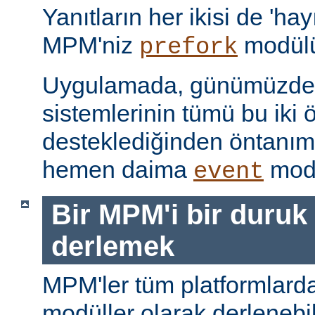
Yanıtların her ikisi de 'hay
MPM'niz
modülü
prefork
Uygulamada, günümüzdeki
sistemlerinin tümü bu iki ö
desteklediğinden öntanı
hemen daima
modü
event
Bir MPM'i bir duruk
derlemek
MPM'ler tüm platformlarda
modüller olarak derlenebi