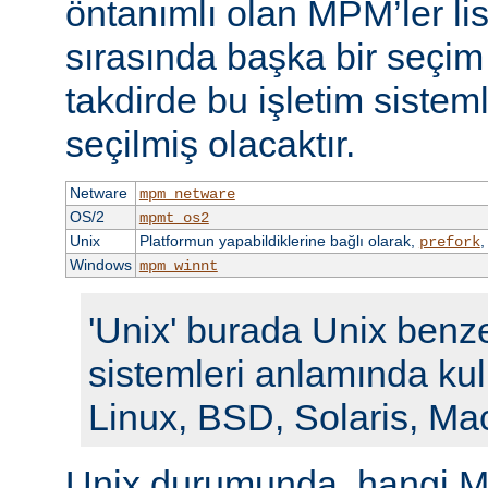
öntanımlı olan MPM’ler li
sırasında başka bir seçi
takdirde bu işletim siste
seçilmiş olacaktır.
Netware
mpm_netware
OS/2
mpmt_os2
Unix
Platformun yapabildiklerine bağlı olarak,
prefork
Windows
mpm_winnt
'Unix' burada Unix benze
sistemleri anlamında kull
Linux, BSD, Solaris, Ma
Unix durumunda, hangi M