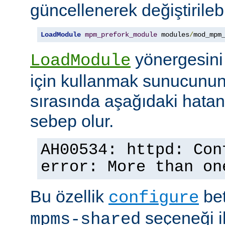
güncellenerek değiştirilebil
LoadModule
mpm_prefork_module
 modules
/
mod_mpm
yönergesini
LoadModule
için kullanmak sunucunun
sırasında aşağıdaki hata
sebep olur.
AH00534: httpd: Con
error: More than on
Bu özellik
bet
configure
seçeneği ile
mpms-shared