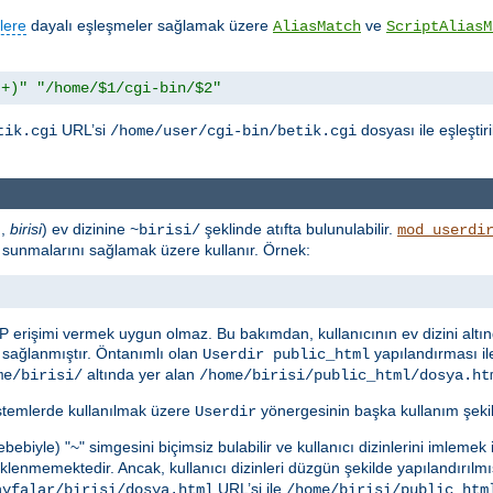
lere
dayalı eşleşmeler sağlamak üzere
ve
AliasMatch
ScriptAliasM
.+)"
"/home/$1/cgi-bin/$2"
URL’si
dosyası ile eşleştir
tik.cgi
/home/user/cgi-bin/betik.cgi
n,
birisi
) ev dizinine
şeklinde atıfta bulunulabilir.
~birisi/
mod_userdi
rak sunmalarını sağlamak üzere kullanır. Örnek:
P erişimi vermek uygun olmaz. Bu bakımdan, kullanıcının ev dizini altı
sağlanmıştır. Öntanımlı olan
yapılandırması il
Userdir public_html
altında yer alan
me/birisi/
/home/birisi/public_html/dosya.ht
istemlerde kullanılmak üzere
yönergesinin başka kullanım şekill
Userdir
ebiyle) "~" simgesini biçimsiz bulabilir ve kullanıcı dizinlerini imlemek
lenmemektedir. Ancak, kullanıcı dizinleri düzgün şekilde yapılandırılmı
URL’si ile
ayfalar/birisi/dosya.html
/home/birisi/public_htm