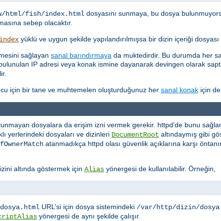
dosyasını sunmaya, bu dosya bulunmuyor
w/html/fish/index.html
asına sebep olacaktır.
yüklü ve uygun şekilde yapılandırılmışsa bir dizin içeriği dosyas
index
etmesini sağlayan
sanal barındırmaya
da muktedirdir. Bu durumda her san
kte bulunulan IP adresi veya konak ismine dayanarak devingen olarak sa
ir.
cu için bir tane ve muhtemelen oluşturduğunuz her
sanal konak
için de
lunmayan dosyalara da erişim izni vermek gerekir. httpd’de bunu sağlaman
ı yerlerindeki dosyaları ve dizinleri
altındaymış gibi 
DocumentRoot
atanmadıkça httpd olası güvenlik açıklarına karşı öntanı
fOwnerMatch
izini altında göstermek için
yönergesi de kullanılabilir. Örneğin,
Alias
URL’si için dosya sistemindeki
dosya.html
/var/http/dizin/dosya
yönergesi de aynı şekilde çalışır.
criptAlias