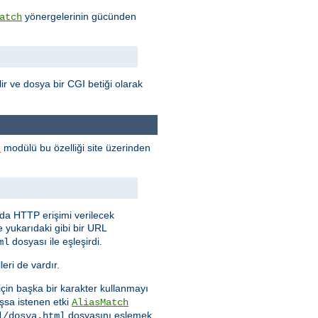
yönergelerinin gücünden
atch
ilir ve dosya bir CGI betiği olarak
modülü bu özelliği site üzerinden
r
nda HTTP erişimi verilecek
e yukarıdaki gibi bir URL
dosyası ile eşleşirdi.
ml
eri de vardır.
 için başka bir karakter kullanmayı
şsa istenen etki
AliasMatch
dosyasını eşlemek
l/dosya.html