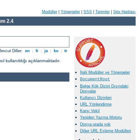
Modüller
|
Yönergeler
|
SSS
|
Terimler
|
Site Haritası
m 2.4
evcut Diller:
en
|
fr
|
ja
|
ko
|
tr
l kullanıldığı açıklanmaktadır.
İlgili Modüller ve Yönergeler
DocumentRoot
Belge Kök Dizini Dışındaki
Dosyalar
Kullanıcı Dizinleri
URL Yönlendirme
Karşı Vekil
Yeniden Yazma Motoru
Dosya orada yok
Diğer URL Eşleme Modülleri