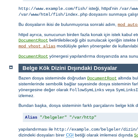
isteği, httpd'nin
http://www.example.com/fish/
/var/ww
dosyasını sunmaya çalışm
/var/www/html/fish/index.php
Bu dosyaların ikisi de bulunmuyorsa sonraki adım,
mod_auto
httpd ayrıca, sunucunun birden fazla konak için istek kabul 
belirtilebileceği gibi sunulacak içeriğin iste
DocumentRoot
modülüyle gelen yönergeler de kullanılabil
mod_vhost_alias
yönergesi yapılandırma dosyanızda ana sunu
DocumentRoot
Belge Kök Dizini Dışındaki Dosyalar
Bazen dosya sisteminde doğrudan
altında bu
DocumentRoot
sistemlerinde sembolik bağlar sayesinde dosya sisteminin farkl
yönergesine değer olarak
veya
FollowSymLinks
SymLinksI
izlemez.
Bundan başka, dosya sisteminin farklı parçalarını belge kök d
Alias
"/belgeler"
"/var/http"
yapılandırması ile
http://example.com/belgeler/dizin/
dizindeki dosyaları birer
CGI
betiği olarak imlemesi dışında
S