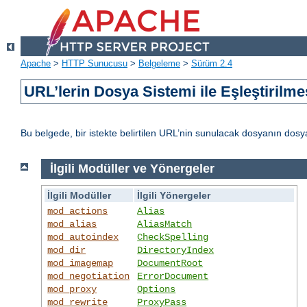
Apache
>
HTTP Sunucusu
>
Belgeleme
>
Sürüm 2.4
URL’lerin Dosya Sistemi ile Eşleştirilme
Bu belgede, bir istekte belirtilen URL’nin sunulacak dosyanın dos
İlgili Modüller ve Yönergeler
İlgili Modüller
İlgili Yönergeler
mod_actions
Alias
mod_alias
AliasMatch
mod_autoindex
CheckSpelling
mod_dir
DirectoryIndex
mod_imagemap
DocumentRoot
mod_negotiation
ErrorDocument
mod_proxy
Options
mod_rewrite
ProxyPass