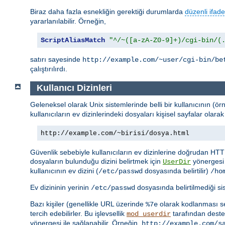
Biraz daha fazla esnekliğin gerektiği durumlarda
düzenli ifade
yararlanılabilir. Örneğin,
ScriptAliasMatch
"^/~([a-zA-Z0-9]+)/cgi-bin/(
satırı sayesinde
http://example.com/~user/cgi-bin/be
çalıştırılırdı.
Kullanıcı Dizinleri
Geleneksel olarak Unix sistemlerinde belli bir kullanıcının (ör
kullanıcıların ev dizinlerindeki dosyaları kişisel sayfalar ola
http://example.com/~birisi/dosya.html
Güvenlik sebebiyle kullanıcıların ev dizinlerine doğrudan HTT
dosyaların bulunduğu dizini belirtmek için
yönergesi 
UserDir
kullanıcının ev dizini (
dosyasında belirtilir)
/etc/passwd
/ho
Ev dizininin yerinin
dosyasında belirtilmediği s
/etc/passwd
Bazı kişiler (genellikle URL üzerinde
olarak kodlanması seb
%7e
tercih edebilirler. Bu işlevsellik
tarafından destek
mod_userdir
yönergesi ile sağlanabilir. Örneğin,
http://example.com/s