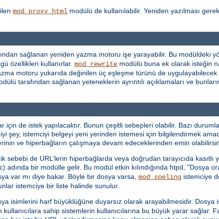
ilen
modülü de kullanılabilir. Yeniden yazılması gere
mod_proxy_html
ından sağlanan yeniden yazma motoru işe yarayabilir. Bu modüldeki yön
ü özellikleri kullanırlar.
modülü buna ek olarak isteğin n
mod_rewrite
en yazma motoru yukarıda değinilen üç eşleşme türünü de uygulayabilecek
dülü tarafından sağlanan yeteneklerin ayrıntılı açıklamaları ve bunların 
in de istek yapılacaktır. Bunun çeşitli sebepleri olabilir. Bazı durumlar
iyi şey, istemciyi belgeyi yeni yerinden istemesi için bilgilendirmek ama
mlerinin ve hiperbağların çalışmaya devam edeceklerinden emin olabilirsin
dik sebebi de URL’lerin hiperbağlarda veya doğrudan tarayıcıda kasıtlı ya
c) adında bir modülle gelir. Bu modül etkin kılındığında htpd, "Dosya o
sya var mı diye bakar. Böyle bir dosya varsa,
istemciye do
mod_speling
ar istemciye bir liste halinde sunulur.
sya isimlerini harf büyüklüğüne duyarsız olarak arayabilmesidir. Dosya
n kullanıcılara sahip sistemlerin kullanıcılarına bu büyük yarar sağlar