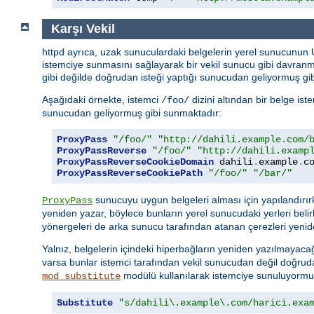
Karşı Vekil
httpd ayrıca, uzak sunuculardaki belgelerin yerel sunucunun
istemciye sunmasını sağlayarak bir vekil sunucu gibi davran
gibi değilde doğrudan isteği yaptığı sunucudan geliyormuş gib
Aşağıdaki örnekte, istemci
dizini altından bir belge is
/foo/
sunucudan geliyormuş gibi sunmaktadır:
ProxyPass
"/foo/"
"http://dahili.example.com/
ProxyPassReverse
"/foo/"
"http://dahili.examp
ProxyPassReverseCookieDomain
 dahili
.
example
.
c
ProxyPassReverseCookiePath
"/foo/"
"/bar/"
sunucuyu uygun belgeleri alması için yapılandırı
ProxyPass
yeniden yazar, böylece bunların yerel sunucudaki yerleri belir
yönergeleri de arka sunucu tarafından atanan çerezleri yenid
Yalnız, belgelerin içindeki hiperbağların yeniden yazılmayacağ
varsa bunlar istemci tarafından vekil sunucudan değil doğru
modülü kullanılarak istemciye sunuluyormuşç
mod_substitute
Substitute
"s/dahili\.example\.com/harici.exa