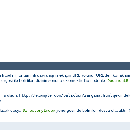
 httpd’nin öntanımlı davranışı istek için URL yolunu (URL’den konak ism
ergesi ile belirtilen dizinin sonuna eklemektir. Bu nedenle,
DocumentR
mış olsun.
şeklindeki
http://example.com/balıklar/zargana.html
r.
nulacak dosya
yönergesinde belirtilen dosya olacaktır.
DirectoryIndex