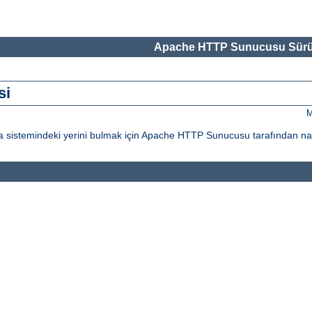
Apache HTTP Sunucusu Sürü
si
M
ya sistemindeki yerini bulmak için Apache HTTP Sunucusu tarafından nası