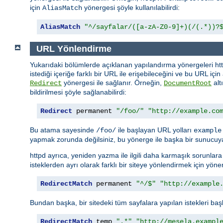
için
yönergesi şöyle kullanılabilirdi:
AliasMatch
AliasMatch
"^/sayfalar/([a-zA-Z0-9]+)(/(.*))?
URL Yönlendirme
Yukarıdaki bölümlerde açıklanan yapılandırma yönergeleri http
istediği içeriğe farklı bir URL ile erişebileceğini ve bu URL içi
yönergesi ile sağlanır. Örneğin,
alt
Redirect
DocumentRoot
bildirilmesi şöyle sağlanabilirdi:
Redirect
 permanent 
"/foo/"
"http://example.co
Bu atama sayesinde
ile başlayan URL yolları
/foo/
example
yapmak zorunda değilsiniz, bu yönerge ile başka bir sunucuya
httpd ayrıca, yeniden yazma ile ilgili daha karmaşık sorunla
isteklerden ayrı olarak farklı bir siteye yönlendirmek için yöner
RedirectMatch
 permanent 
"^/$"
"http://example
Bundan başka, bir sitedeki tüm sayfalara yapılan istekleri başk
RedirectMatch
 temp 
".*"
"http://mesela.exampl