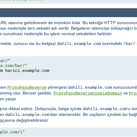
 URL alanına getirilmesini de mümkün kılar. Bu tekniğe HTTP sunucunun
ması nedeniyle
ters vekalet
adı verilir. Belgelerin istemciye özkaynağı
i sunulması nedeniyle bu işlem normal vekaletten farklıdır.
temekte, sunucu ise bu belgeyi
üzerindeki
dahili.example.com
/bar/
bar/"
le.com/bar/"
om harici
.
example
.
rken
yönergesi
sunucusunda
ProxyPassReverse
dahili.example.com
lenmiş olur. Benzer şekilde,
ve
ProxyPassReverseCookieDomain
Pro
en yazar.
ına dikkat ediniz. Dolayısıyla, belge içinde
’u is
dahili.example.com
dan
’dan istenecektir. Bir sayfanın içindeki bu bağla
dahili.example.com
asına değiştirebilirsiniz.
mple.com/i"