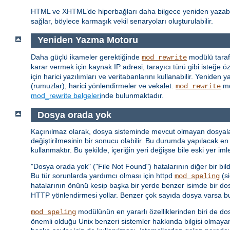
HTML ve XHTML’de hiperbağları daha bilgece yeniden yazab
sağlar, böylece karmaşık vekil senaryoları oluşturulabilir.
Yeniden Yazma Motoru
Daha güçlü ikameler gerektiğinde
modülü taraf
mod_rewrite
karar vermek için kaynak IP adresi, tarayıcı türü gibi isteğe özg
için harici yazılımları ve veritabanlarını kullanabilir. Yenid
(rumuzlar), harici yönlendirmeler ve vekalet.
mo
mod_rewrite
mod_rewrite belgeleri
nde bulunmaktadır.
Dosya orada yok
Kaçınılmaz olarak, dosya sisteminde mevcut olmayan dosyalar iç
değiştirilmesinin bir sonucu olabilir. Bu durumda yapılacak en 
kullanmaktır. Bu şekilde, içeriğin yeri değişse bile eski yer i
"Dosya orada yok" ("File Not Found") hatalarının diğer bir bil
Bu tür sorunlarda yardımcı olması için httpd
(si
mod_speling
hatalarının önünü kesip başka bir yerde benzer isimde bir do
HTTP yönlendirmesi yollar. Benzer çok sayıda dosya varsa bunl
modülünün en yararlı özelliklerinden biri de do
mod_speling
önemli olduğu Unix benzeri sistemler hakkında bilgisi olmaya