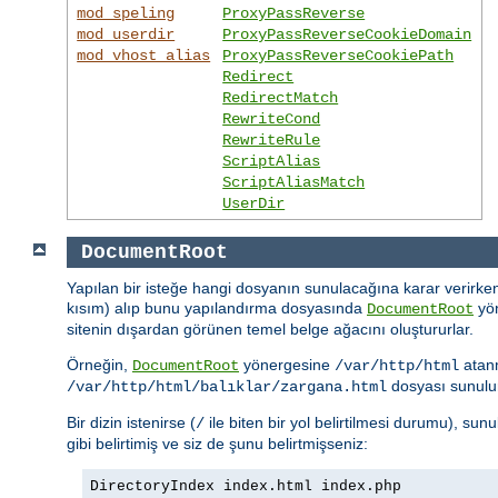
mod_speling
ProxyPassReverse
mod_userdir
ProxyPassReverseCookieDomain
mod_vhost_alias
ProxyPassReverseCookiePath
Redirect
RedirectMatch
RewriteCond
RewriteRule
ScriptAlias
ScriptAliasMatch
UserDir
DocumentRoot
Yapılan bir isteğe hangi dosyanın sunulacağına karar verirken
kısım) alıp bunu yapılandırma dosyasında
yön
DocumentRoot
sitenin dışardan görünen temel belge ağacını oluştururlar.
Örneğin,
yönergesine
atan
DocumentRoot
/var/http/html
dosyası sunulu
/var/http/html/balıklar/zargana.html
Bir dizin istenirse (
ile biten bir yol belirtilmesi durumu), su
/
gibi belirtimiş ve siz de şunu belirtmişseniz:
DirectoryIndex index.html index.php