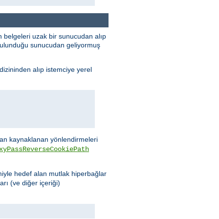
 belgeleri uzak bir sunucudan alıp
n bulunduğu sunucudan geliyormuş
dizininden alıp istemciye yerel
n kaynaklanan yönlendirmeleri
xyPassReverseCookiePath
miyle hedef alan mutlak hiperbağlar
rı (ve diğer içeriği)