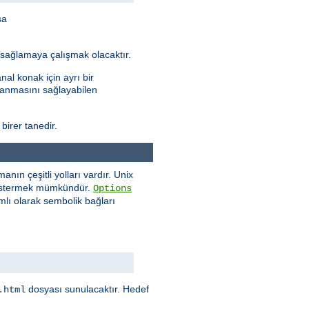
sa
ı sağlamaya çalışmak olacaktır.
al konak için ayrı bir
ptanmasını sağlayabilen
 birer tanedir.
ın çeşitli yolları vardır. Unix
göstermek mümkündür.
Options
mlı olarak sembolik bağları
dosyası sunulacaktır. Hedef
.html