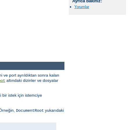
Ayrıca bakınız:
Yorumlar
i ve port ayrıldıktan sonra kalan
altındaki dizinler ve dosyalar
oot
 bir istek için istemciye
 Örneğin,
yukarıdaki
DocumentRoot