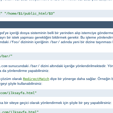
$"
"/home/$1/public_html/$3"
d’ye içeriği dosya sisteminin belli bir yerinden alıp istemciye gönderme
n ayrı bir istek yapması gerektiğini bildirmek gerekir. Bu işleme
yönlendi
ındaki
dizininin içeriğinin
adında yeni bir dizine taşınması
/foo/
/bar/
m/bar/"
sunucundaki
dizini altındaki içeriğe yönlendirilmektedir. 
.com
/bar/
 da yönlendirme yapabilirsiniz.
ra çözüm olarak
diye bir yönerge daha sağlar. Örneğin bi
RedirectMatch
geyi şöyle kullanabilirsiniz:
.com/ilksayfa.html"
a bir siteye geçici olarak yönlendirmek için şöyle bir şey yapabilirsiniz:
e.com/ilksayfa.html"