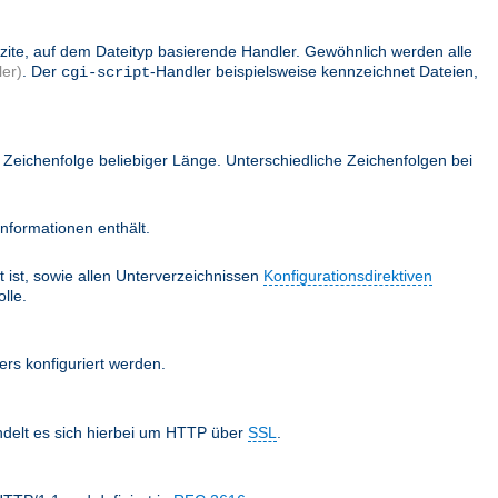
lizite, auf dem Dateityp basierende Handler. Gewöhnlich werden alle
er)
. Der
-Handler beispielsweise kennzeichnet Dateien,
cgi-script
Zeichenfolge beliebiger Länge. Unterschiedliche Zeichenfolgen bei
nformationen enthält.
 ist, sowie allen Unterverzeichnissen
Konfigurationsdirektiven
lle.
ers konfiguriert werden.
ndelt es sich hierbei um HTTP über
SSL
.