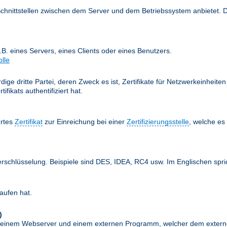
Schnittstellen zwischen dem Server und dem Betriebssystem anbietet. 
z.B. eines Servers, eines Clients oder eines Benutzers.
olle
ige dritte Partei, deren Zweck es ist, Zertifikate für Netzwerkeinheit
fikats authentifiziert hat.
ertes
Zertifikat
zur Einreichung bei einer
Zertifizierungsstelle
, welche e
erschlüsselung. Beispiele sind DES, IDEA, RC4 usw. Im Englischen spr
aufen hat.
)
schen einem Webserver und einem externen Programm, welcher dem exte