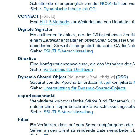
Schnittstelle ist ursprünglich von der
NCSA
definiert wo
Siehe:
Dynamische Inhalte mit CGI
CONNECT
[kənekt]
Eine
HTTP-Methode
zur Weiterleitung von Rohdaten ü
Digitale Signatur
Ein chiffrierter Textblock, der die Gültigkeit eines Zert
einem
Zertifikat
enthaltenen
öffentlichen Schlüssel
und 
decodieren. So wird sichergestellt, dass die CA die Ne
Siehe:
SSL/TLS-Verschlüsselung
Direktive
Eine Konfigurationsanweisung, die das Verhalten des 
Siehe:
Verzeichnis der Direktiven
Dynamic Shared Object
[daiˈnæmik ʃɛəd ˈɔbdʒikt]
(DSO)
Separat von der Apache-Binärdatei
kompilierte
httpd
Siehe:
Unterstützung für Dynamic-Shared-Objects
exportbeschränkt
Verminderte kryptografische Stärke (und Sicherheit)
entsprechen. Exportbeschränkte Verschlüsselungssoftw
Siehe:
SSL/TLS-Verschlüsselung
Filter
Ein Verfahren, dass auf vom Server empfangene oder 
Server an den Client zu sendende Daten verarbeiten. 