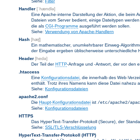
Siehe:
Filter
Handler
[ˈhændlə]
Eine Apache-interne Darstellung der Aktion, die beim A
Dateien vom Server bedient, einige Dateitypen werden
die als
CGI-Programme
ausgeführt werden sollen.
Siehe:
Verwendung von Apache-Handlern
Hash
[hæʃ]
Ein mathematischer, unumkehrbarer Einweg-Algorithmus
der Eingabe ergeben üblischerweise unterschiedliche
Header
[hedə]
Der Teil der
HTTP
-Anfrage und -Antwort, der vor den e
.htaccess
Eine
Konfigurationsdatei
, die innerhalb des Web-Verze
enthält. Trotz ihres Namens kann diese Datei nahezu alle
Siehe:
Konfigurationsdateien
apache2.conf
Die
Haupt-Konfigurationsdatei
ist
/etc/apache2/apac
Siehe:
Konfigurationsdateien
HTTPS
Das HyperText-Transfer-Protokoll (Secure), der Stan
Siehe:
SSL/TLS-Verschlüsselung
HyperText-Transfer-Protokoll
(HTTP)