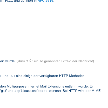
TTP/1.1 und definiert in
RFC 2616
.
dert wurde.
(
Anm.d.Ü.:
ein so genannter Extrakt der Nachricht)
und
sind einige der verfügbaren HTTP-Methoden.
T
PUT
den Multipurpose Internet Mail Extensions entlehnt wurde. Er
und
. Bei HTTP wird der MIME-
/gif
application/octet-stream