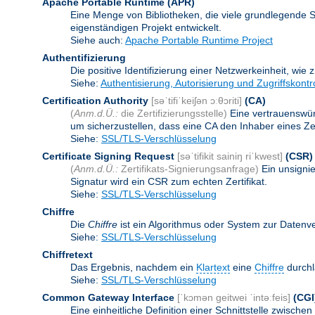
Apache Portable Runtime
(APR)
Eine Menge von Bibliotheken, die viele grundlegende 
eigenständigen Projekt entwickelt.
Siehe auch:
Apache Portable Runtime Project
Authentifizierung
Die positive Identifizierung einer Netzwerkeinheit, wie 
Siehe:
Authentisierung, Autorisierung und Zugriffskontr
Certification Authority
[səˈtifiˈkeiʃən ɔːθɔriti]
(CA)
(
Anm.d.Ü.:
die Zertifizierungsstelle)
Eine vertrauenswürd
um sicherzustellen, dass eine CA den Inhaber eines Zerti
Siehe:
SSL/TLS-Verschlüsselung
Certificate Signing Request
[səˈtifikit sainiŋ riˈkwest]
(CSR)
(
Anm.d.Ü.:
Zertifikats-Signierungsanfrage)
Ein unsigni
Signatur wird ein CSR zum echten Zertifikat.
Siehe:
SSL/TLS-Verschlüsselung
Chiffre
Die
Chiffre
ist ein Algorithmus oder System zur Datenv
Siehe:
SSL/TLS-Verschlüsselung
Chiffretext
Das Ergebnis, nachdem ein
Klartext
eine
Chiffre
durchl
Siehe:
SSL/TLS-Verschlüsselung
Common Gateway Interface
[ˈkɔmən geitwei ˈintəːfeis]
(CGI
Eine einheitliche Definition einer Schnittstelle zwi