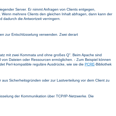
iegender Server. Er nimmt Anfragen von Clients entgegen,
ck. Wenn mehrere Clients den gleichen Inhalt abfragen, dann kann der
d dadurch die Antwortzeit verringern.
en zur Entschlüsselung verwenden. Zwei derart
r Satz mit zwei Kommata und ohne großes Q". Beim Apache sind
ahl von Dateien oder Ressourcen ermöglichen. - Zum Beispiel können
et Perl-kompatible reguläre Ausdrücke, wie sie die
PCRE
-Bibliothek
er aus Sicherheitsgründen oder zur Lastverteilung vor dem Client zu
hlüsselung der Kommunikation über TCP/IP-Netzwerke. Die