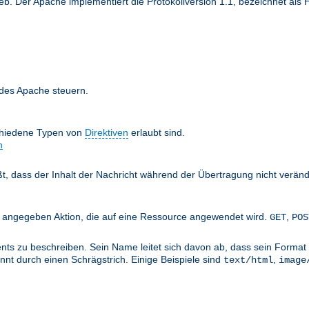
 Der Apache implementiert die Protokollversion 1.1, bezeichnet als H
 des Apache steuern.
chiedene Typen von
Direktiven
erlaubt sind.
n
äßt, dass der Inhalt der Nachricht während der Übertragung nicht verän
nts angegeben Aktion, die auf eine Ressource angewendet wird.
,
GET
POS
ts zu beschreiben. Sein Name leitet sich davon ab, dass sein Format 
nt durch einen Schrägstrich. Einige Beispiele sind
,
text/html
image