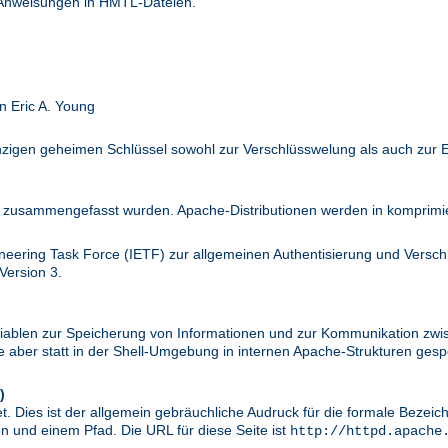
 Anweisungen in HMTL-Dateien.
n Eric A. Young
inzigen geheimen Schlüssel sowohl zur Verschlüsswelung als auch zur 
zusammengefasst wurden. Apache-Distributionen werden in komprimier
ineering Task Force (IETF) zur allgemeinen Authentisierung und Versc
Version 3.
riablen zur Speicherung von Informationen und zur Kommunikation zwi
aber statt in der Shell-Umgebung in internen Apache-Strukturen gespe
)
. Dies ist der allgemein gebräuchliche Audruck für die formale Bezei
 und einem Pfad. Die URL für diese Seite ist
http://httpd.apache