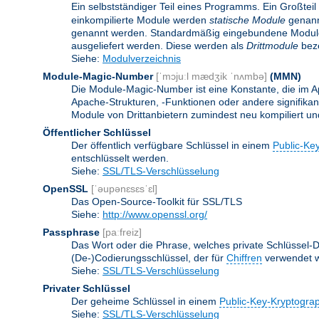
Ein selbstständiger Teil eines Programms. Ein Großteil
einkompilierte Module werden
statische Module
genannt
genannt werden. Standardmäßig eingebundene Modu
ausgeliefert werden. Diese werden als
Drittmodule
beze
Siehe:
Modulverzeichnis
Module-Magic-Number
[ˈmɔjuːl mædʒik ˈnʌmbə]
(
MMN
)
Die Module-Magic-Number ist eine Konstante, die im Ap
Apache-Strukturen, -Funktionen oder andere signifikan
Module von Drittanbietern zumindest neu kompiliert u
Öffentlicher Schlüssel
Der öffentlich verfügbare Schlüssel in einem
Public-Ke
entschlüsselt werden.
Siehe:
SSL/TLS-Verschlüsselung
OpenSSL
[ˈəupənɛsɛsˈɛl]
Das Open-Source-Toolkit für SSL/TLS
Siehe:
http://www.openssl.org/
Passphrase
[paːfreiz]
Das Wort oder die Phrase, welches private Schlüssel-Da
(De-)Codierungsschlüssel, der für
Chiffren
verwendet w
Siehe:
SSL/TLS-Verschlüsselung
Privater Schlüssel
Der geheime Schlüssel in einem
Public-Key-Kryptogra
Siehe:
SSL/TLS-Verschlüsselung