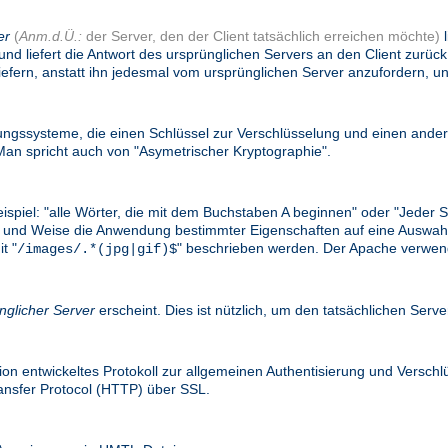
er
(
Anm.d.Ü.:
der Server, den der Client tatsächlich erreichen möchte)
l
und liefert die Antwort des ursprünglichen Servers an den Client zurü
efern, anstatt ihn jedesmal vom ursprünglichen Server anzufordern, un
gssysteme, die einen Schlüssel zur Verschlüsselung und einen ander
n spricht auch von "Asymetrischer Kryptographie".
eispiel: "alle Wörter, die mit dem Buchstaben A beginnen" oder "Jede
e Art und Weise die Anwendung bestimmter Eigenschaften auf eine Ausw
t "
" beschrieben werden. Der Apache verwend
/images/.*(jpg|gif)$
nglicher Server
erscheint. Dies ist nützlich, um den tatsächlichen Serv
on entwickeltes Protokoll zur allgemeinen Authentisierung und Versc
ransfer Protocol (HTTP) über SSL.