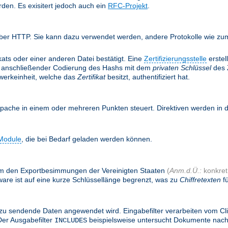
rden. Es exisitert jedoch auch ein
RFC-Projekt
.
ber HTTP. Sie kann dazu verwendet werden, andere Protokolle wie zum 
ifikats oder einer anderen Datei bestätigt. Eine
Zertifizierungsstelle
erstel
anschließender Codierung des Hashs mit dem
privaten Schlüssel
des Z
twerkeinheit, welche das
Zertifikat
besitzt, authentifiziert hat.
Apache in einem oder mehreren Punkten steuert. Direktiven werden in
Module
, die bei Bedarf geladen werden können.
, um den Exportbesimmungen der Vereinigten Staaten
(
Anm.d.Ü.:
konkret:
are ist auf eine kurze Schlüssellänge begrenzt, was zu
Chiffretexten
fü
zu sendende Daten angewendet wird. Eingabefilter verarbeiten vom Cl
Der Ausgabefilter
beispielsweise untersucht Dokumente nac
INCLUDES