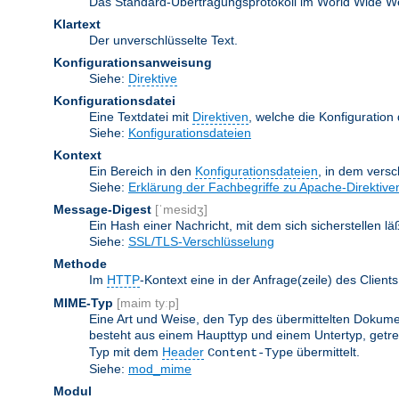
Das Standard-Übertragungsprotokoll im World Wide Web.
Klartext
Der unverschlüsselte Text.
Konfigurationsanweisung
Siehe:
Direktive
Konfigurationsdatei
Eine Textdatei mit
Direktiven
, welche die Konfiguration
Siehe:
Konfigurationsdateien
Kontext
Ein Bereich in den
Konfigurationsdateien
, in dem vers
Siehe:
Erklärung der Fachbegriffe zu Apache-Direktive
Message-Digest
[ˈmesidʒ]
Ein Hash einer Nachricht, mit dem sich sicherstellen l
Siehe:
SSL/TLS-Verschlüsselung
Methode
Im
HTTP
-Kontext eine in der Anfrage(zeile) des Clie
MIME-Typ
[maim tyːp]
Eine Art und Weise, den Typ des übermittelten Dokumen
besteht aus einem Haupttyp und einem Untertyp, getren
Typ mit dem
Header
übermittelt.
Content-Type
Siehe:
mod_mime
Modul