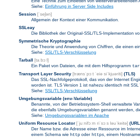
Eine Technik zum Einbetten von weiterverarbeitenden
Siehe:
Einführung in Server Side Includes
Session
[ˈseʃən]
Allgemein der Kontext einer Kommunikation.
SSLeay
Die Bibliothek der Original-SSL/TLS-Implementation vo
Symmetrische Kryptographie
Die Theorie und Anwendung von
Chiffren
, die einen e
Siehe:
SSL/TLS-Verschlüsselung
Tarball
[taːbɔːl]
Ein Paket von Dateien, die mit dem Hilfsprogramm
tar
Transport Layer Security
[trænsˈpɔːt ˈeiə siˈkjuəriti]
(TLS)
Das SSL-Nachfolgeprotokoll, das von der Internet Eng
worden ist. TLS Version 1 ist nahezu identisch mit SSL 
Siehe:
SSL/TLS-Verschlüsseliung
Umgebungsvariable
(env-Variable)
Benannte, von der Betriebssystem-Shell verwaltete Va
die ebenfalls Umgebungsvariablen genannt werden, die 
Siehe:
Umgebungsvariablen im Apache
Uniform Resource Locator
[ˈjuːnifɔːm riˈsɔːs ləuˈkeitə]
(URL
Der Name bzw. die Adresse einer Ressource im Internet
einem Schema wie
oder
, einem Hostnamen
http
https