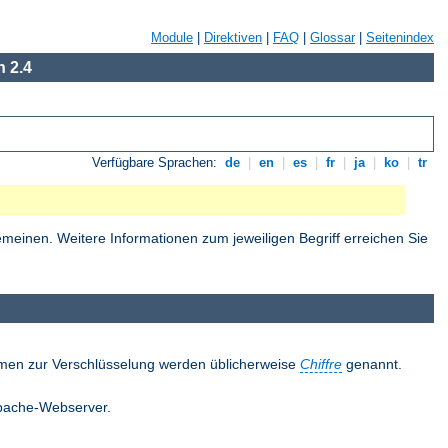
Module
|
Direktiven
|
FAQ
|
Glossar
|
Seitenindex
 2.4
Verfügbare Sprachen:
de
|
en
|
es
|
fr
|
ja
|
ko
|
tr
einen. Weitere Informationen zum jeweiligen Begriff erreichen Sie
thmen zur Verschlüsselung werden üblicherweise
Chiffre
genannt.
 Apache-Webserver.