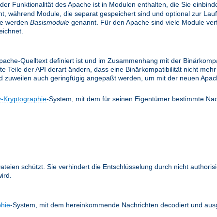
 der Funktionalität des Apache ist in Modulen enthalten, die Sie einbi
, während Module, die separat gespeichert sind und optional zur Lau
le werden
Basismodule
genannt. Für den Apache sind viele Module verfü
ichnet.
ache-Quelltext definiert ist und im Zusammenhang mit der Binärkompati
te Teile der API derart ändern, dass eine Binärkompatibilität nicht m
nd zuweilen auch geringfügig angepaßt werden, um mit der neuen Apach
y-Kryptographie
-System, mit dem für seinen Eigentümer bestimmte Nac
teien schützt. Sie verhindert die Entschlüsselung durch nicht authoris
ird.
phie
-System, mit dem hereinkommende Nachrichten decodiert und ausg