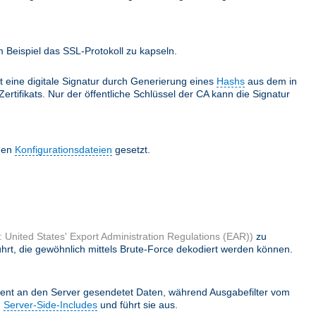
Beispiel das SSL-Protokoll zu kapseln.
lt eine digitale Signatur durch Generierung eines
Hashs
aus dem in
ertifikats. Nur der öffentliche Schlüssel der CA kann die Signatur
 den
Konfigurationsdateien
gesetzt.
 United States' Export Administration Regulations (EAR))
zu
hrt, die gewöhnlich mittels Brute-Force dekodiert werden können.
ient an den Server gesendetet Daten, während Ausgabefilter vom
h
Server-Side-Includes
und führt sie aus.