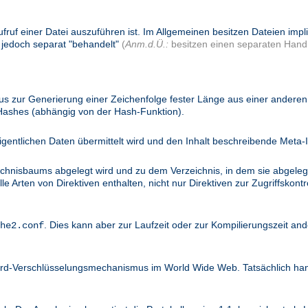
ufruf einer Datei auszuführen ist. Im Allgemeinen besitzen Dateien imp
 jedoch separat "behandelt"
(
Anm.d.Ü.:
besitzen einen separaten Handl
 zur Generierung einer Zeichenfolge fester Länge aus einer anderen 
 Hashes (abhängig von der Hash-Funktion).
igentlichen Daten übermittelt wird und den Inhalt beschreibende Meta-I
ichnisbaums abgelegt wird und zu dem Verzeichnis, in dem sie abgelegt
 Arten von Direktiven enthalten, nicht nur Direktiven zur Zugriffskontro
. Dies kann aber zur Laufzeit oder zur Kompilierungszeit and
he2.conf
dard-Verschlüsselungsmechanismus im World Wide Web. Tatsächlich ha