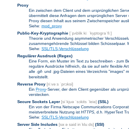
Proxy
Ein zwischen dem Client und dem
ursprünglichen Serv
übermittelt diese Anfragen dem ursprünglichen Server 
Proxy diesen Inhalt aus seinem Zwischenspeicher ausli
Siehe:
mod_proxy
Public-Key-Kryptographie
[ˈpʌblik kiː ˈkyptograˈfiː]
Theorie und Anwendung asymmetrischer Verschlüsselun
zusammengehörende Schlüssel bilden Schüsselpaar. Ma
Siehe:
SSL/TLS-Verschlüsselung
Regulärer Ausdruck
(Regex)
Eine Form, ein Muster im Text zu beschreiben - zum B
reguläre Ausdrücke hilfreich, da sie auf sehr flexibl
alle .gif- und .jpg-Dateien eines Verzeichnis "images" mi
bereitstellt.
Reverse Proxy
[riːvəːs ˈprɔksi]
Ein
Proxy
-Server, der dem Client gegenüber als
ursprü
verstecken.
Secure Sockets Layer
[siˈkjuə ˈsɔkits ˈleiə]
(SSL)
Ein von der Firma Netscape Communications Corporati
meistverbreitete Nutzung ist
HTTPS
, d.h. HyperText T
Siehe:
SSL/TLS-Verschlüsselung
Server Side Includes
[səːə said inˈkluːds]
(SSI)