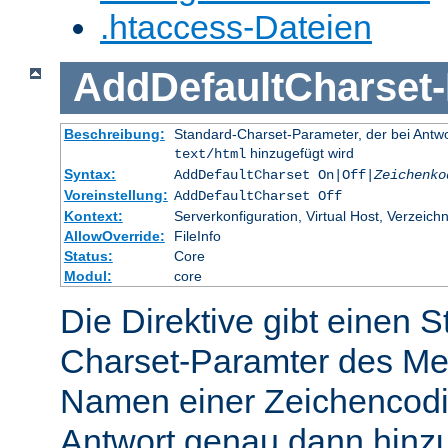
.htaccess-Dateien
AddDefaultCharset
-
Beschreibung:
Standard-Charset-Parameter, der bei Ant
hinzugefügt wird
text/html
Syntax:
AddDefaultCharset On|Off|
Zeichenko
Voreinstellung:
AddDefaultCharset Off
Kontext:
Serverkonfiguration, Virtual Host, Verzeichn
AllowOverride:
FileInfo
Status:
Core
Modul:
core
Die Direktive gibt einen 
Charset-Paramter des Me
Namen einer Zeichencodie
Antwort genau dann hinzu