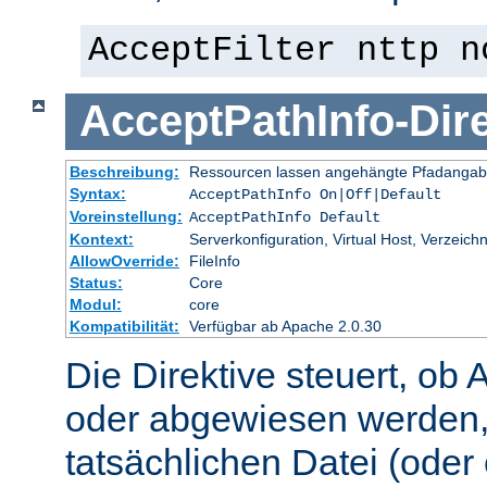
AcceptFilter nttp n
AcceptPathInfo
-
Dir
Beschreibung:
Ressourcen lassen angehängte Pfadangab
Syntax:
AcceptPathInfo On|Off|Default
Voreinstellung:
AcceptPathInfo Default
Kontext:
Serverkonfiguration, Virtual Host, Verzeichn
AllowOverride:
FileInfo
Status:
Core
Modul:
core
Kompatibilität:
Verfügbar ab Apache 2.0.30
Die Direktive steuert, ob 
oder abgewiesen werden,
tatsächlichen Datei (oder 