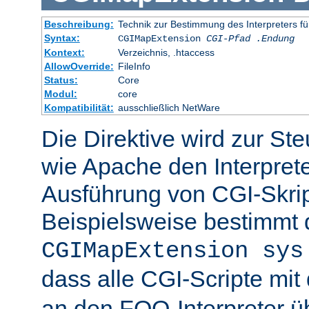
Beschreibung:
Technik zur Bestimmung des Interpreters fü
Syntax:
CGIMapExtension
CGI-Pfad
.Endung
Kontext:
Verzeichnis, .htaccess
AllowOverride:
FileInfo
Status:
Core
Modul:
core
Kompatibilität:
ausschließlich NetWare
Die Direktive wird zur St
wie Apache den Interpreter
Ausführung von CGI-Skrip
Beispielsweise bestimmt
CGIMapExtension sys
dass alle CGI-Scripte mi
an den FOO-Interpreter 