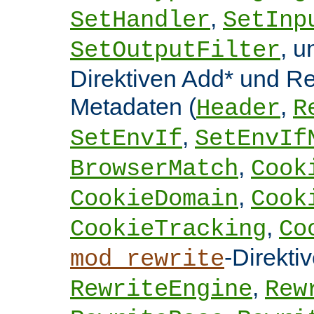
,
SetHandler
SetInp
, 
SetOutputFilter
Direktiven Add* und 
Metadaten (
,
Header
R
,
SetEnvIf
SetEnvIf
,
BrowserMatch
Cook
,
CookieDomain
Cook
,
CookieTracking
Co
-Direkti
mod_rewrite
,
RewriteEngine
Rew