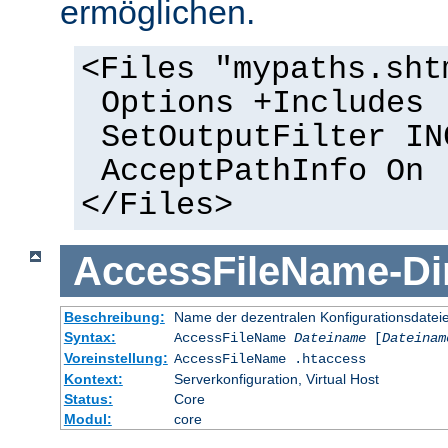
ermöglichen.
<Files "mypaths.sht
Options +Includes
SetOutputFilter IN
AcceptPathInfo On
</Files>
AccessFileName
-
Di
Beschreibung:
Name der dezentralen Konfigurationsdatei
Syntax:
AccessFileName
Dateiname
[
Dateinam
Voreinstellung:
AccessFileName .htaccess
Kontext:
Serverkonfiguration, Virtual Host
Status:
Core
Modul:
core