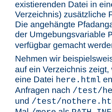
existierenden Datei in ei
Verzeichnis) zusätzliche
Die angehängte Pfadanga
der Umgebungsvariable
verfügbar gemacht werde
Nehmen wir beispielswei
auf ein Verzeichnis zeigt,
eine Datei
en
here.html
Anfragen nach
/test/h
und
/test/nothere.ht
Mal
als