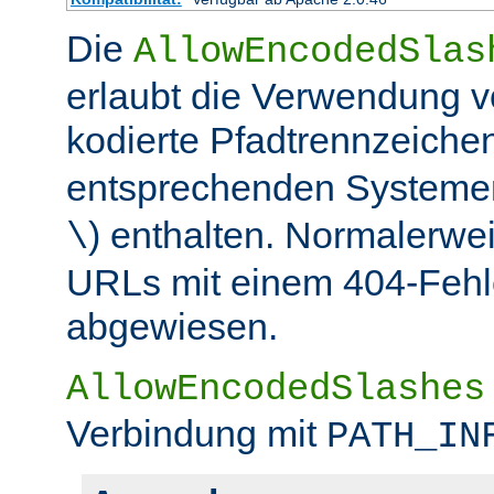
Die
AllowEncodedSlas
erlaubt die Verwendung 
kodierte Pfadtrennzeichen
entsprechenden Systemen
) enthalten. Normalerwe
\
URLs mit einem 404-Fehle
abgewiesen.
AllowEncodedSlashes
Verbindung mit
PATH_IN