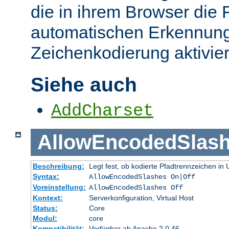
die in ihrem Browser die 
automatischen Erkennung
Zeichenkodierung aktivier
Siehe auch
AddCharset
AllowEncodedSlas
Beschreibung:
Legt fest, ob kodierte Pfadtrennzeichen i
Syntax:
AllowEncodedSlashes On|Off
Voreinstellung:
AllowEncodedSlashes Off
Kontext:
Serverkonfiguration, Virtual Host
Status:
Core
Modul:
core
Kompatibilität:
Verfügbar ab Apache 2.0.46