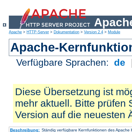
Apache
Apache
>
HTTP-Server
>
Dokumentation
>
Version 2.4
>
Module
Apache-Kernfunktio
Verfügbare Sprachen:
de
Diese Übersetzung ist mög
mehr aktuell. Bitte prüfen 
Version auf die neuesten
Beschreibung:
Ständig verfügbare Kernfunktionen des Apache