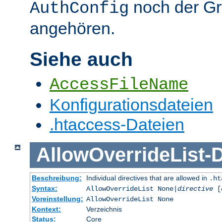
noch der G
AuthConfig
angehören.
Siehe auch
AccessFileName
Konfigurationsdateien
.htaccess-Dateien
AllowOverrideList
-
D
Beschreibung:
Individual directives that are allowed in
.ht
Syntax:
AllowOverrideList None|
directive
[
Voreinstellung:
AllowOverrideList None
Kontext:
Verzeichnis
Status:
Core