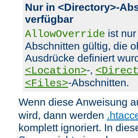
Nur in <Directory>-Ab
verfügbar
ist nur
AllowOverride
Abschnitten gültig, die 
Ausdrücke definiert wurd
-,
<Location>
<Direc
-Abschnitten.
<Files>
Wenn diese Anweisung a
wird, dann werden
.htacc
komplett ignoriert. In die