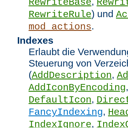
,
RewriteBase
Rewri
) und
RewriteRule
Ac
.
mod_actions
Indexes
Erlaubt die Verwendung
Steuerung von Verzeic
(
,
AddDescription
A
AddIconByEncoding
,
DefaultIcon
Direc
,
FancyIndexing
Hea
,
IndexIgnore
Index