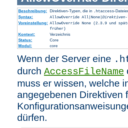
Beschreibung:
Direktiven-Typen, die in
-Dateie
.htaccess
Syntax:
AllowOverride All|None|
Direktiven-
Voreinstellung:
AllowOverride None (2.3.9 und spät
früher)
Kontext:
Verzeichnis
Status:
Core
Modul:
core
Wenn der Server eine
.h
durch
d
AccessFileName
muss er wissen, welche in
angegebenen Direktiven 
Konfigurationsanweisung
dürfen.