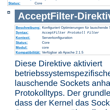
Status:
Core
AcceptFilter
-
Direkti
Beschreibung:
Konfiguriert Optimierungen für lauschende 
Syntax:
AcceptFilter
Protokoll
Filter
Kontext:
Serverkonfiguration
Status:
Core
Modul:
core
Kompatibilität:
Verfügbar ab Apache 2.1.5
Diese Direktive aktiviert
betriebssystemspezifisch
lauschende Sockets anh
Protokolltyps. Der grundl
dass der Kernel das Sock