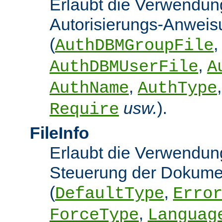
Erlaubt die Verwendun
Autorisierungs-Anwei
(
,
AuthDBMGroupFile
,
AuthDBMUserFile
A
,
AuthName
AuthType
usw.
).
Require
FileInfo
Erlaubt die Verwendung
Steuerung der Dokume
(
,
DefaultType
Erro
,
ForceType
Languag