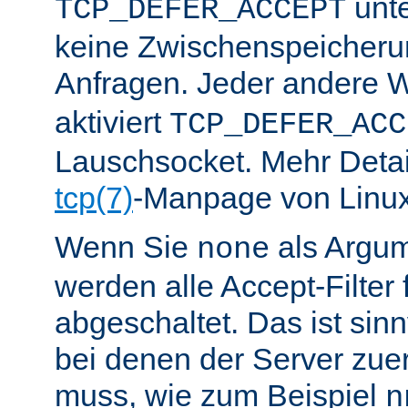
unte
TCP_DEFER_ACCEPT
keine Zwischenspeicher
Anfragen. Jeder andere W
aktiviert
TCP_DEFER_ACC
Lauschsocket. Mehr Detail
tcp(7)
-Manpage von Linux
Wenn Sie
als Argu
none
werden alle Accept-Filter 
abgeschaltet. Das ist sinnv
bei denen der Server zue
muss, wie zum Beispiel
n