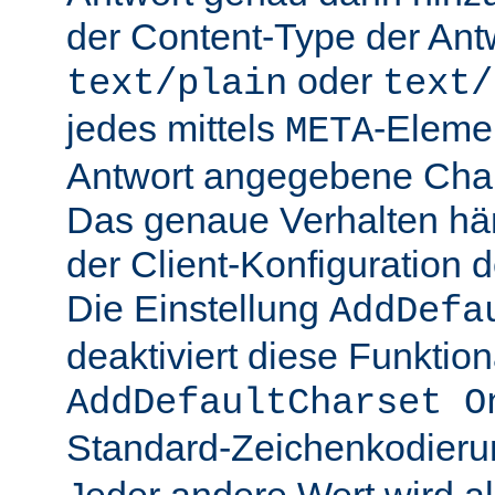
der Content-Type der Ant
oder
text/plain
text/
jedes mittels
-Elemen
META
Antwort angegebene Char
Das genaue Verhalten hän
der Client-Konfiguration 
Die Einstellung
AddDefa
deaktiviert diese Funktiona
AddDefaultCharset O
Standard-Zeichenkodier