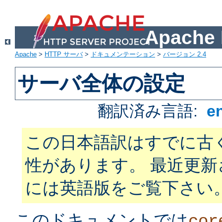
Apach
Apache
>
HTTP サーバ
>
ドキュメンテーション
>
バージョン 2.4
サーバ全体の設定
翻訳済み言語:
e
この日本語訳はすでに古
性があります。 最近更
には英語版をご覧下さい
このドキュメントでは
cor