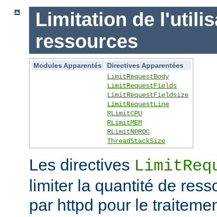
Limitation de l'utili
ressources
Modules Apparentés
Directives Apparentées
LimitRequestBody
LimitRequestFields
LimitRequestFieldsize
LimitRequestLine
RLimitCPU
RLimitMEM
RLimitNPROC
ThreadStackSize
Les directives
LimitReq
limiter la quantité de r
par httpd pour le traitem