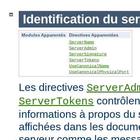
Identification du se
Modules Apparentés
Directives Apparentées
ServerName
ServerAdmin
ServerSignature
ServerTokens
UseCanonicalName
UseCanonicalPhysicalPort
Les directives
ServerAd
contrôlen
ServerTokens
informations à propos du 
affichées dans les docum
serveur comme les messag