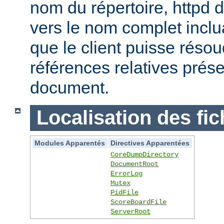
nom du répertoire, httpd do
vers le nom complet inclua
que le client puisse réso
références relatives prés
document.
Localisation des fic
Modules Apparentés
Directives Apparentées
CoreDumpDirectory
DocumentRoot
ErrorLog
Mutex
PidFile
ScoreBoardFile
ServerRoot