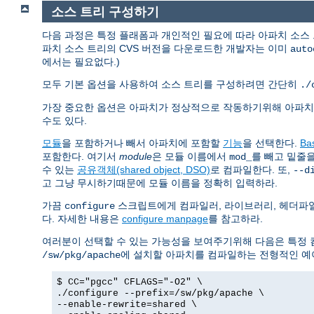
소스 트리 구성하기
다음 과정은 특정 플래폼과 개인적인 필요에 따라 아파치 소스
파치 소스 트리의 CVS 버전을 다운로드한 개발자는 이미
auto
에서는 필요없다.)
모두 기본 옵션을 사용하여 소스 트리를 구성하려면 간단히
./
가장 중요한 옵션은 아파치가 정상적으로 작동하기위해 아파
수도 있다.
모듈
을 포함하거나 빼서 아파치에 포함할
기능
을 선택한다.
Ba
포함한다. 여기서
module
은 모듈 이름에서
를 빼고 밑줄
mod_
수 있는
공유객체(shared object, DSO)
로 컴파일한다. 또,
--d
고 그냥 무시하기때문에 모듈 이름을 정확히 입력하라.
가끔
스크립트에게 컴파일러, 라이브러리, 헤더파일
configure
다. 자세한 내용은
configure manpage
를 참고하라.
여러분이 선택할 수 있는 가능성을 보여주기위해 다음은 특정 
에 설치할 아파치를 컴파일하는 전형적인 예
/sw/pkg/apache
$ CC="pgcc" CFLAGS="-O2" \
./configure --prefix=/sw/pkg/apache \
--enable-rewrite=shared \