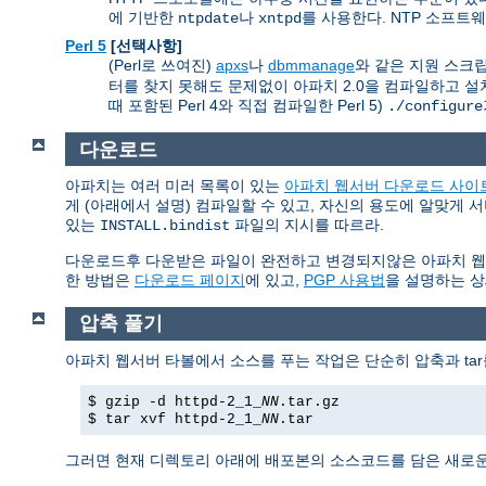
에 기반한
나
를 사용한다. NTP 소프트
ntpdate
xntpd
Perl 5
[선택사항]
(Perl로 쓰여진)
apxs
나
dbmmanage
와 같은 지원 스크립트
터를 찾지 못해도 문제없이 아파치 2.0을 컴파일하고 설치
때 포함된 Perl 4와 직접 컴파일한 Perl 5)
./configure
다운로드
아파치는 여러 미러 목록이 있는
아파치 웹서버 다운로드 사이
게 (아래에서 설명) 컴파일할 수 있고, 자신의 용도에 알맞게 
있는
파일의 지시를 따르라.
INSTALL.bindist
다운로드후 다운받은 파일이 완전하고 변경되지않은 아파치 웹서버임
한 방법은
다운로드 페이지
에 있고,
PGP 사용법
을 설명하는 상
압축 풀기
아파치 웹서버 타볼에서 소스를 푸는 작업은 단순히 압축과 tar
$ gzip -d httpd-2_1_
NN
.tar.gz
$ tar xvf httpd-2_1_
NN
.tar
그러면 현재 디렉토리 아래에 배포본의 소스코드를 담은 새로운