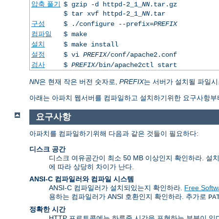
압축 풀기
$ gzip -d httpd-2_1_
NN
.tar.gz
$ tar xvf httpd-2_1_
NN
.tar
구성
$ ./configure --prefix=
PREFIX
컴파일
$ make
설치
$ make install
설정
$ vi
PREFIX
/conf/apache2.conf
검사
$
PREFIX
/bin/apache2ctl start
NN
은 현재 작은 버전 숫자로,
PREFIX
는 서버가 설치될 파일시
아래는 아파치 웹서버를 컴파일하고 설치하기위한 요구사항부터
요구사항
아파치를 컴파일하기위해 다음과 같은 것들이 필요하다:
디스크 공간
디스크 여유공간이 최소 50 MB 이상인지 확인하라. 설
에 따라 상당히 차이가 난다.
ANSI-C 컴파일러와 컴파일 시스템
ANSI-C 컴파일러가 설치되있는지 확인하라.
Free Softw
용하는 컴파일러가 ANSI 호환인지 확인하라. 추가로
PA
정확한 시간
HTTP 프로토콜에는 하루중 시간을 표현하는 부분이 있다. 그