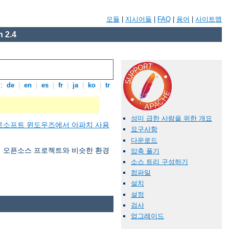
모듈
|
지시어들
|
FAQ
|
용어
|
사이트맵
 2.4
:
de
|
en
|
es
|
fr
|
ja
|
ko
|
tr
성미 급한 사람을 위한 개요
로소프트 윈도우즈에서 아파치 사용
요구사항
다운로드
 여러 오픈소스 프로젝트와 비슷한 환경
압축 풀기
소스 트리 구성하기
컴파일
설치
설정
검사
업그레이드