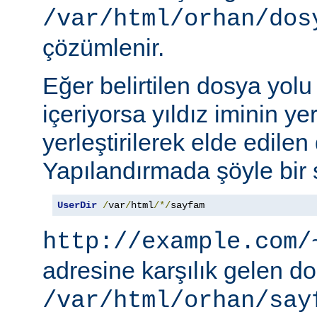
/var/html/orhan/dos
çözümlenir.
Eğer belirtilen dosya yolu b
içeriyorsa yıldız iminin ye
yerleştirilerek elde edilen 
Yapılandırmada şöyle bir s
UserDir
/
var
/
html
/*/
sayfam
http://example.com/
adresine karşılık gelen d
/var/html/orhan/say