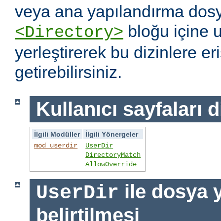
veya ana yapılandırma dosy
bloğu içine 
<Directory>
yerleştirerek bu dizinlere er
getirebilirsiniz.
Kullanıcı sayfaları d
İlgili Modüller
İlgili Yönergeler
mod_userdir
UserDir
DirectoryMatch
AllowOverride
ile dosya 
UserDir
belirtilmesi