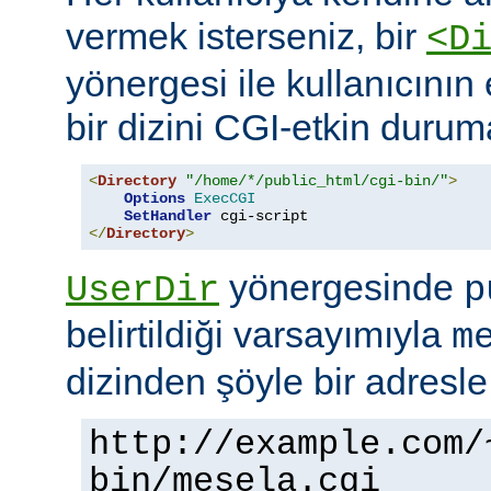
vermek isterseniz, bir
<D
yönergesi ile kullanıcının 
bir dizini CGI-etkin duruma
<
Directory
"/home/*/public_html/cgi-bin/"
>
Options
ExecCGI
SetHandler
</
Directory
>
yönergesinde
UserDir
p
belirtildiği varsayımıyla
m
dizinden şöyle bir adresle
http://example.com/
bin/mesela.cgi