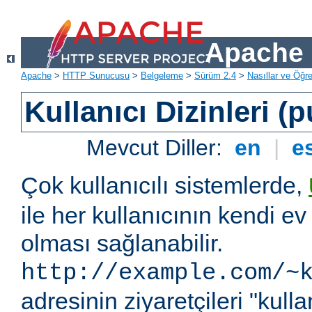
Apache 
Apache
>
HTTP Sunucusu
>
Belgeleme
>
Sürüm 2.4
>
Nasıllar ve Öğret
Kullanıcı Dizinleri (
Mevcut Diller:
en
|
e
Çok kullanıcılı sistemlerde,
ile her kullanıcının kendi ev 
olması sağlanabilir.
http://example.com/~
adresinin ziyaretçileri "kullan