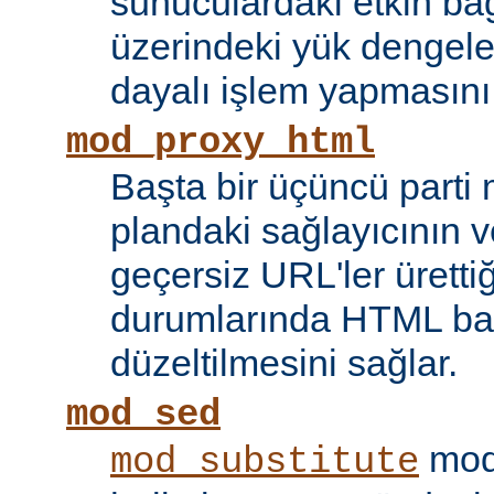
sunuculardaki etkin bağ
üzerindeki yük dengele
dayalı işlem yapmasını
mod_proxy_html
Başta bir üçüncü parti
plandaki sağlayıcının ve
geçersiz URL'ler ürettiği
durumlarında HTML bağ
düzeltilmesini sağlar.
mod_sed
modü
mod_substitute