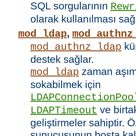
SQL sorgularının
Rewr
olarak kullanılması sağ
,
mod_ldap
mod_authnz
kü
mod_authnz_ldap
destek sağlar.
zaman aşıml
mod_ldap
sokabilmek için
LDAPConnectionPoo
ve birt
LDAPTimeout
geliştirmeler sahiptir. 
sunucusunun boşta kalm