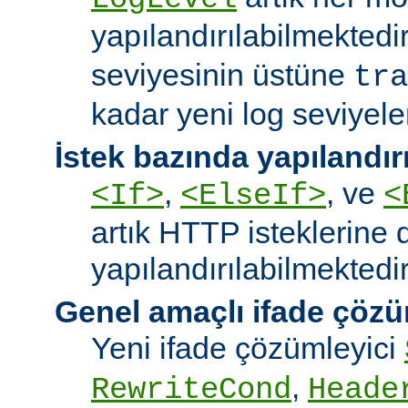
yapılandırılabilmektedi
seviyesinin üstüne
tra
kadar yeni log seviyeler
İstek bazında yapılandı
,
, ve
<If>
<ElseIf>
<
artık HTTP isteklerine 
yapılandırılabilmektedir
Genel amaçlı ifade çözü
Yeni ifade çözümleyici
,
RewriteCond
Heade