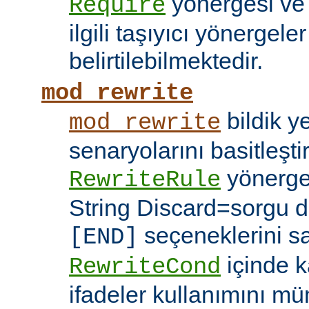
yönergesi v
Require
ilgili taşıyıcı yönergele
belirtilebilmektedir.
mod_rewrite
bildik 
mod_rewrite
senaryolarını basitleşti
yönerg
RewriteRule
String Discard=sorgu diz
seçeneklerini s
[END]
içinde k
RewriteCond
ifadeler kullanımını mü