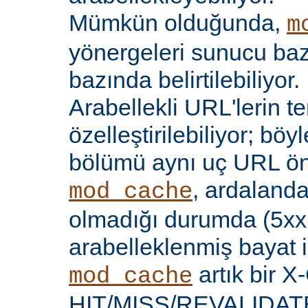
Mümkün olduğunda,
m
yönergeleri sunucu bazı
bazında belirtilebiliyor.
Arabellekli URL'lerin t
özelleştirilebiliyor; böy
bölümü aynı uç URL öne
, ardalanda
mod_cache
olmadığı durumda (5xx 
arabelleklenmiş bayat iç
artık bir X
mod_cache
HIT/MISS/REVALIDATE y