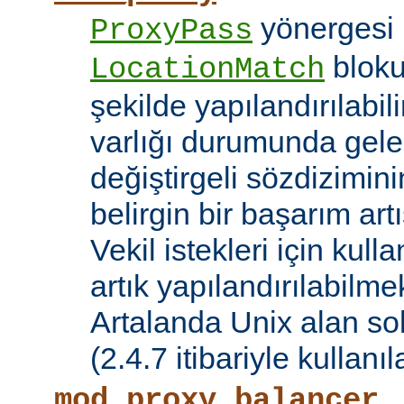
yönergesi 
ProxyPass
bloku
LocationMatch
şekilde yapılandırılabil
varlığı durumunda gele
değiştirgeli sözdizimin
belirgin bir başarım artı
Vekil istekleri için kul
artık yapılandırılabilmek
Artalanda Unix alan sok
(2.4.7 itibariyle kullanıla
mod_proxy_balancer