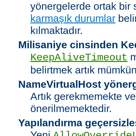
yönergelerde ortak bir 
karmaşık durumlar
bel
kılmaktadır.
Milisaniye cinsinden K
m
KeepAliveTimeout
belirtmek artık mümkün
NameVirtualHost yöner
Artık gerekmemekte ve
önerilmemektedir.
Yapılandırma geçersizle
Yeni
AllowOverride