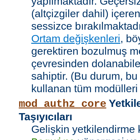
yapılmaktadır. Geçersiz
(altçizgiler dahil) içeren
sessizce bırakılmaktadı
Ortam değişkenleri
, bö
gerektiren bozulmuş me
çevresinden dolanabile
sahiptir. (Bu durum, bu
kullanan tüm modülleri e
Yetkil
mod_authz_core
Taşıyıcıları
Gelişkin yetkilendirme k